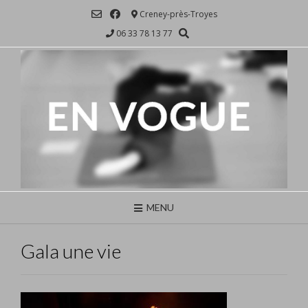
Skip
Creney-près-Troyes
to
06 33 78 13 77
content
MENU
Gala une vie