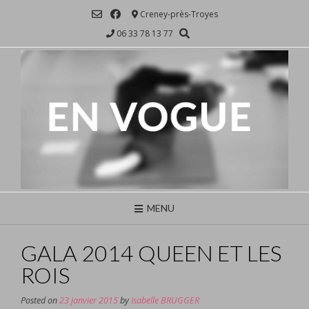
Skip
Creney-près-Troyes
to
06 33 78 13 77
content
MENU
GALA 2014 QUEEN ET LES
ROIS
Posted on
23 janvier 2015
by
Isabelle BRUGGER