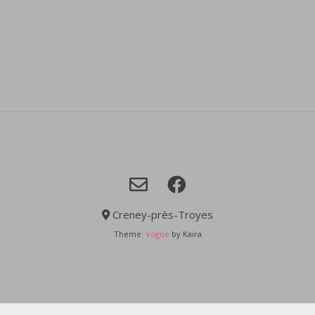
Creney-près-Troyes
Theme:
Vogue
by Kaira