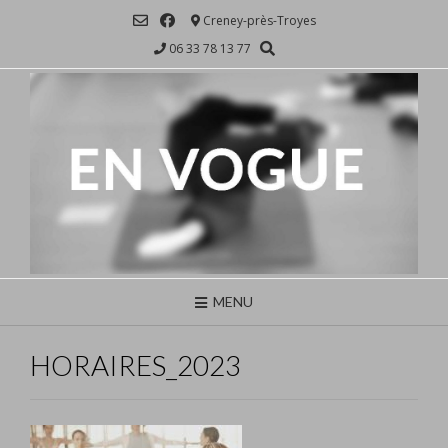
Skip
Creney-près-Troyes
to
06 33 78 13 77
content
MENU
HORAIRES_2023