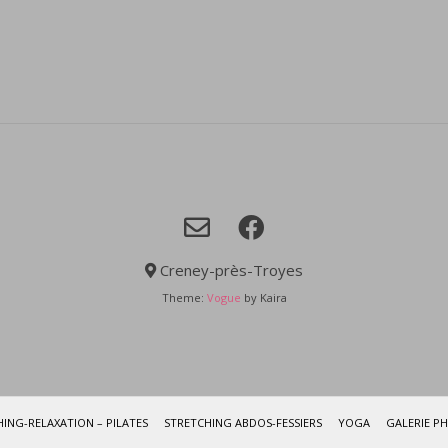
Creney-près-Troyes
Theme:
Vogue
by Kaira
ING-RELAXATION – PILATES
STRETCHING ABDOS-FESSIERS
YOGA
GALERIE P