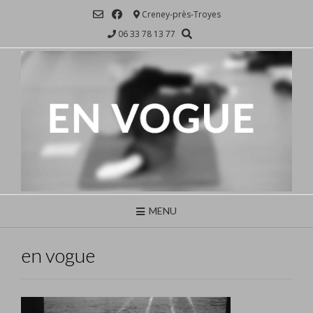
Skip
Creney-près-Troyes
to
06 33 78 13 77
content
MENU
en vogue